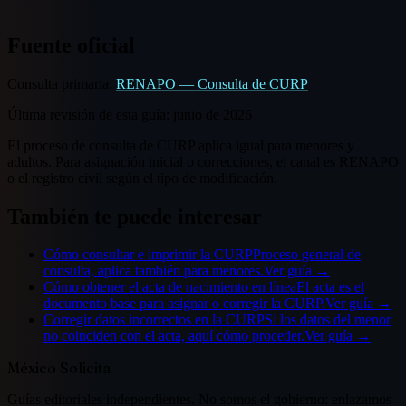
Fuente oficial
Consulta primaria:
RENAPO — Consulta de CURP
Última revisión de esta guía:
junio de 2026
El proceso de consulta de CURP aplica igual para menores y
adultos. Para asignación inicial o correcciones, el canal es RENAPO
o el registro civil según el tipo de modificación.
También te puede interesar
Cómo consultar e imprimir la CURP
Proceso general de
consulta, aplica también para menores.
Ver guía →
Cómo obtener el acta de nacimiento en línea
El acta es el
documento base para asignar o corregir la CURP.
Ver guía →
Corregir datos incorrectos en la CURP
Si los datos del menor
no coinciden con el acta, aquí cómo proceder.
Ver guía →
México Solicita
Guías editoriales independientes. No somos el gobierno: enlazamos