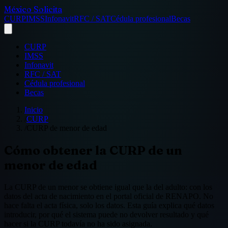
México Solicita
CURP
IMSS
Infonavit
RFC / SAT
Cédula profesional
Becas
CURP
IMSS
Infonavit
RFC / SAT
Cédula profesional
Becas
Inicio
/
CURP
/
CURP de menor de edad
Cómo obtener la CURP de un
menor de edad
La CURP de un menor se obtiene igual que la del adulto: con los
datos del acta de nacimiento en el portal oficial de RENAPO. No
hace falta el acta física, solo los datos. Esta guía explica qué datos
introducir, por qué el sistema puede no devolver resultado y qué
hacer si la CURP todavía no ha sido asignada.