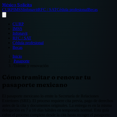
México Solicita
CURP
IMSS
Infonavit
RFC / SAT
Cédula profesional
Becas
CURP
IMSS
Infonavit
RFC / SAT
Cédula profesional
Becas
Inicio
/
Pasaporte
/
Trámite y renovación
Cómo tramitar o renovar tu
pasaporte mexicano
El pasaporte mexicano lo emite la Secretaría de Relaciones
Exteriores (SRE). El proceso requiere cita previa, pago de derechos
antes de la cita y documentos originales. La entrega es en la misma
delegación en 7 a 10 días hábiles en temporada normal. Esta guía
cubre el proceso completo desde la cita hasta recoger el pasaporte.