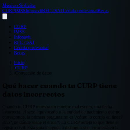
México Solicita
CURP
IMSS
Infonavit
RFC / SAT
Cédula profesional
Becas
CURP
IMSS
Infonavit
RFC / SAT
Cédula profesional
Becas
Inicio
/
CURP
/
Corrección de datos
Qué hacer cuando tu CURP tiene
datos incorrectos
Cuando tu CURP muestra un nombre mal escrito, una fecha
incorrecta, el sexo equivocado o la entidad de nacimiento que no
corresponde, la primera pregunta no es '¿cómo lo corrijo en línea?'
sino '¿de dónde viene el error?'. La CURP refleja lo que tiene el
registro civil. Esta guía te ayuda a distinguir si el error está en la