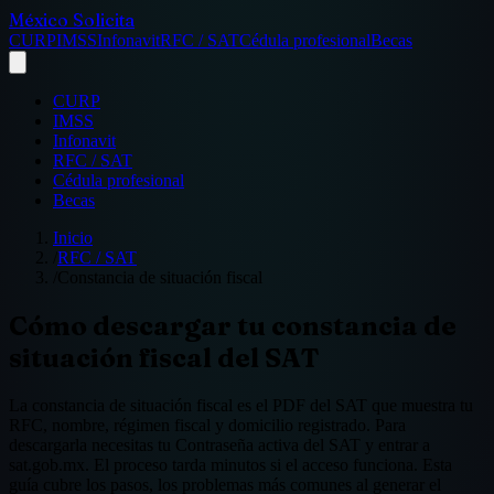
México Solicita
CURP
IMSS
Infonavit
RFC / SAT
Cédula profesional
Becas
CURP
IMSS
Infonavit
RFC / SAT
Cédula profesional
Becas
Inicio
/
RFC / SAT
/
Constancia de situación fiscal
Cómo descargar tu constancia de
situación fiscal del SAT
La constancia de situación fiscal es el PDF del SAT que muestra tu
RFC, nombre, régimen fiscal y domicilio registrado. Para
descargarla necesitas tu Contraseña activa del SAT y entrar a
sat.gob.mx. El proceso tarda minutos si el acceso funciona. Esta
guía cubre los pasos, los problemas más comunes al generar el