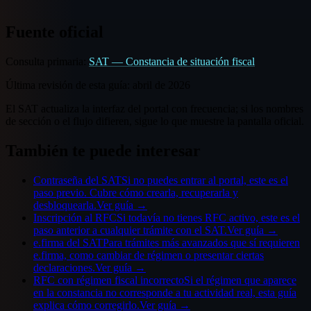
Fuente oficial
Consulta primaria:
SAT — Constancia de situación fiscal
Última revisión de esta guía:
abril de 2026
El SAT actualiza la interfaz del portal con frecuencia; si los nombres
de sección o el flujo difieren, sigue lo que muestre la pantalla oficial.
También te puede interesar
Contraseña del SAT
Si no puedes entrar al portal, este es el
paso previo. Cubre cómo crearla, recuperarla y
desbloquearla.
Ver guía →
Inscripción al RFC
Si todavía no tienes RFC activo, este es el
paso anterior a cualquier trámite con el SAT.
Ver guía →
e.firma del SAT
Para trámites más avanzados que sí requieren
e.firma, como cambiar de régimen o presentar ciertas
declaraciones.
Ver guía →
RFC con régimen fiscal incorrecto
Si el régimen que aparece
en la constancia no corresponde a tu actividad real, esta guía
explica cómo corregirlo.
Ver guía →