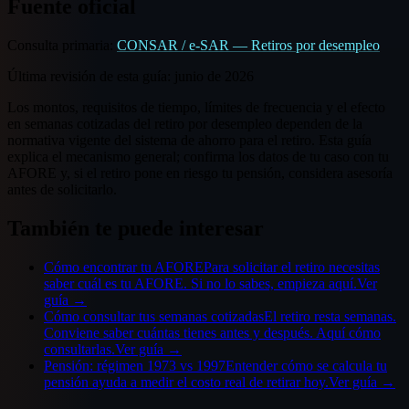
Fuente oficial
Consulta primaria:
CONSAR / e-SAR — Retiros por desempleo
Última revisión de esta guía:
junio de 2026
Los montos, requisitos de tiempo, límites de frecuencia y el efecto
en semanas cotizadas del retiro por desempleo dependen de la
normativa vigente del sistema de ahorro para el retiro. Esta guía
explica el mecanismo general; confirma los datos de tu caso con tu
AFORE y, si el retiro pone en riesgo tu pensión, considera asesoría
antes de solicitarlo.
También te puede interesar
Cómo encontrar tu AFORE
Para solicitar el retiro necesitas
saber cuál es tu AFORE. Si no lo sabes, empieza aquí.
Ver
guía →
Cómo consultar tus semanas cotizadas
El retiro resta semanas.
Conviene saber cuántas tienes antes y después. Aquí cómo
consultarlas.
Ver guía →
Pensión: régimen 1973 vs 1997
Entender cómo se calcula tu
pensión ayuda a medir el costo real de retirar hoy.
Ver guía →