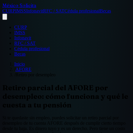
México Solicita
CURP
IMSS
Infonavit
RFC / SAT
Cédula profesional
Becas
CURP
IMSS
Infonavit
RFC / SAT
Cédula profesional
Becas
Inicio
/
AFORE
/
Retiro por desempleo
Retiro parcial del AFORE por
desempleo: cómo funciona y qué le
cuesta a tu pensión
Si te quedaste sin empleo, puedes solicitar un retiro parcial por
desempleo de tu cuenta AFORE después de cumplir cierto tiempo
desde tu baja. Es dinero tuyo y es un derecho. Pero tiene un costo