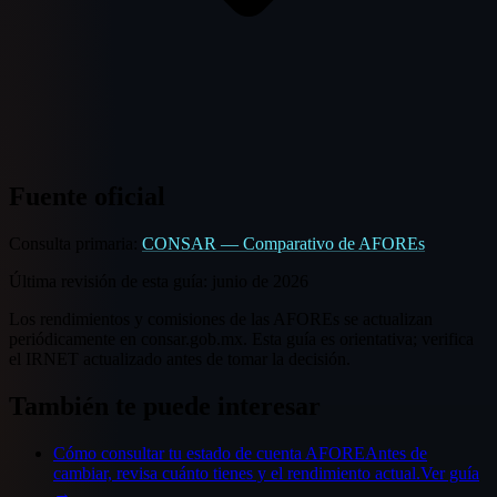
Fuente oficial
Consulta primaria:
CONSAR — Comparativo de AFOREs
Última revisión de esta guía:
junio de 2026
Los rendimientos y comisiones de las AFOREs se actualizan
periódicamente en consar.gob.mx. Esta guía es orientativa; verifica
el IRNET actualizado antes de tomar la decisión.
También te puede interesar
Cómo consultar tu estado de cuenta AFORE
Antes de
cambiar, revisa cuánto tienes y el rendimiento actual.
Ver guía
→