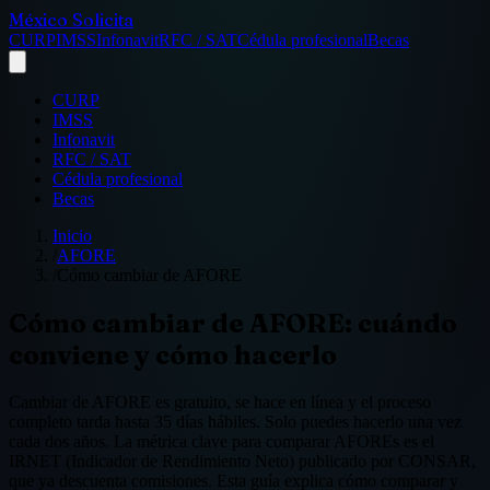
México Solicita
CURP
IMSS
Infonavit
RFC / SAT
Cédula profesional
Becas
CURP
IMSS
Infonavit
RFC / SAT
Cédula profesional
Becas
Inicio
/
AFORE
/
Cómo cambiar de AFORE
Cómo cambiar de AFORE: cuándo
conviene y cómo hacerlo
Cambiar de AFORE es gratuito, se hace en línea y el proceso
completo tarda hasta 35 días hábiles. Solo puedes hacerlo una vez
cada dos años. La métrica clave para comparar AFOREs es el
IRNET (Indicador de Rendimiento Neto) publicado por CONSAR,
que ya descuenta comisiones. Esta guía explica cómo comparar y