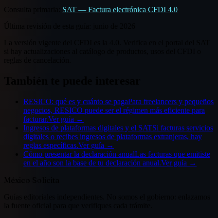
Consulta primaria:
SAT — Factura electrónica CFDI 4.0
Última revisión de esta guía:
junio de 2026
La versión vigente del CFDI es la 4.0. Verifica en el portal del SAT
si hay actualizaciones al catálogo de productos, usos del CFDI o
reglas de cancelación.
También te puede interesar
RESICO: qué es y cuánto se paga
Para freelancers y pequeños
negocios, RESICO puede ser el régimen más eficiente para
facturar.
Ver guía →
Ingresos de plataformas digitales y el SAT
Si facturas servicios
digitales o recibes ingresos de plataformas extranjeras, hay
reglas específicas.
Ver guía →
Cómo presentar la declaración anual
Las facturas que emitiste
en el año son la base de tu declaración anual.
Ver guía →
México Solicita
Guías editoriales independientes. No somos el gobierno: enlazamos
la fuente oficial para que verifiques cada trámite.