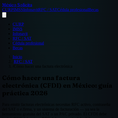
México Solicita
CURP
IMSS
Infonavit
RFC / SAT
Cédula profesional
Becas
CURP
IMSS
Infonavit
RFC / SAT
Cédula profesional
Becas
Inicio
/
RFC / SAT
/
Cómo hacer una factura electrónica
Cómo hacer una factura
electrónica (CFDI) en México: guía
práctica 2026
Para emitir facturas electrónicas necesitas RFC activo, contraseña
del SAT o e.firma, y un sistema de facturación — ya sea la
herramienta gratuita del SAT o un PAC privado. El CFDI debe