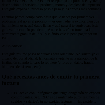
incluir RFC del emisor, RFC del receptor (o del público en general),
descripción del servicio o producto, monto y desglose de impuestos.
Esta guía explica el proceso paso a paso y los errores más comunes.
Facturar parece complicado hasta que lo haces por primera vez. El
problema real no es el proceso — es que nadie te explica bien qué
herramienta usar, qué datos llenar y qué pasa si te equivocas. Esta
guía va directo a lo práctico: qué necesitas, cómo funciona la
herramienta gratuita del SAT y cuándo vale la pena pagar por un
PAC.
Aviso editorial
Esta guía resume pasos habituales para orientarte.
No sustituye
el
criterio del portal oficial, la normativa vigente ni la atención de la
institución cuando tu caso lo requiere (errores en datos, fraude,
bloqueos del sistema, etc.).
Qué necesitas antes de emitir tu primera
factura
RFC activo con un régimen que tenga obligación de expedir
comprobantes. Si tu RFC es de asalariado puro (régimen de
sueldos y salarios), tú no expides facturas — las expide tu