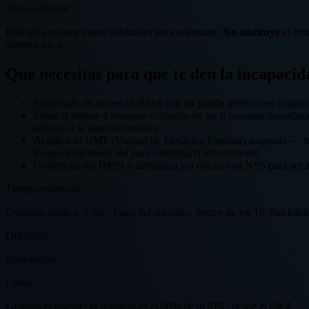
Aviso editorial
Esta guía resume pasos habituales para orientarte.
No sustituye
el crit
sistema, etc.).
Qué necesitas para que te den la incapacid
Estar dado de alta en el IMSS con un patrón activo o en continu
Tener al menos 4 semanas cotizadas en las 8 semanas inmediatame
aunque sí la atención médica.
Acudir a tu UMF (Unidad de Medicina Familiar) asignada — no a
incapacidad desde ahí para continuarla laboralmente.
Credencial del IMSS o identificación oficial con NSS para ser 
Tiempo estimado
Consulta médica: 1 día / Pago del subsidio: dentro de los 10 días hábil
Dificultad
Baja-media
Costo
Gratuito el trámite; el subsidio es el 60% de tu SBC desde el día 4