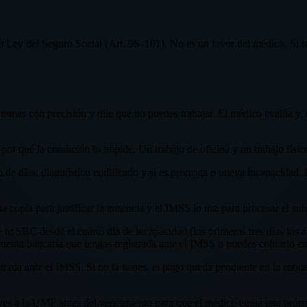
a Ley del Seguro Social (Art. 96–101). No es un favor del médico. Si 
omas con precisión y dile que no puedes trabajar. El médico evalúa y, s
 por qué la condición lo impide. Un trabajo de oficina y un trabajo físic
 de días, diagnóstico codificado y si es prorroga o nueva incapacidad. Re
a copia para justificar la ausencia y el IMSS lo usa para procesar el sub
tu SBC desde el cuarto día de incapacidad (los primeros tres días los 
 cuenta bancaria que tengas registrada ante el IMSS o puedes cobrarlo e
gistrada ante el IMSS. Si no la tienes, el pago queda pendiente en la su
uelves a la UMF antes del vencimiento para que el médico emita una prórr