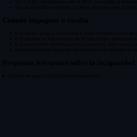
Tu CLABE está registrada ante el IMSS para recibir el subsidio
Si la incapacidad se extiende, ya tienes cita o plan para la prór
Cuándo impugnar o escalar
Si el médico niega la incapacidad y tienes evidencia clínica d
Si el subsidio no llegó después de 10 días hábiles: subdelegació
Si tu patrón toma represalias por la incapacidad: IMSS para la
Para incapacidades largas que pueden derivar en dictamen de in
Preguntas frecuentes sobre la incapacida
¿Cuánto me paga el IMSS por una incapacidad?