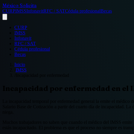
México Solicita
CURP
IMSS
Infonavit
RFC / SAT
Cédula profesional
Becas
CURP
IMSS
Infonavit
RFC / SAT
Cédula profesional
Becas
Inicio
/
IMSS
/
Incapacidad por enfermedad
Incapacidad por enfermedad en el IM
La incapacidad temporal por enfermedad general la emite el médico d
Salario Base de Cotización a partir del cuarto día de incapacidad. La 
niega.
Muchos trabajadores no saben que cuando el médico del IMSS emite una
estás incapacitado. El problema es que el proceso no siempre es tra